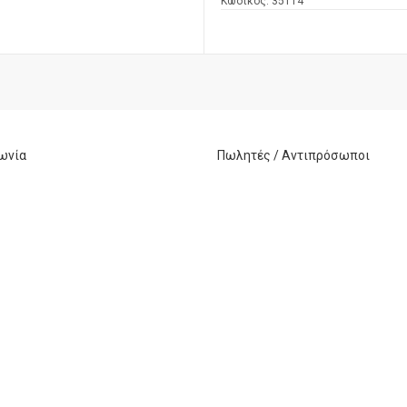
Κωδικός:
35114
ωνία
Πωλητές / Αντιπρόσωποι