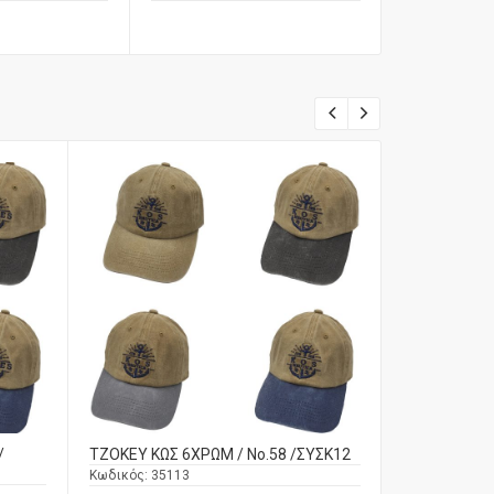
/
ΤΖΟΚΕΥ ΚΩΣ 6ΧΡΩΜ / No.58 /ΣΥΣΚ12
ΤΖΟΚΕΥ ΝΑΞΟ
ΣΥΣΚ12
Κωδικός:
35113