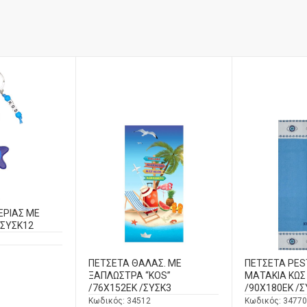
ΕΡΙΑΣ ΜΕ
/ΣΥΣΚ12
ΠΕΤΣΕΤΑ ΘΑΛΑΣ. ΜΕ
ΠΕΤΣΕΤΑ PE
ΞΑΠΛΩΣΤΡΑ “KOS”
ΜΑΤΑΚΙΑ ΚΩΣ
/76Χ152ΕΚ /ΣΥΣΚ3
/90Χ180ΕΚ /Σ
Κωδικός:
34512
Κωδικός:
34770