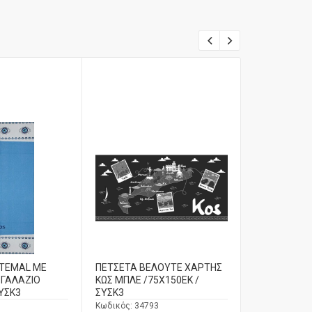
STEMAL ΜΕ
ΠΕΤΣΕΤΑ ΒΕΛΟΥΤΕ ΧΑΡΤΗΣ
ΠΕΤΣΕΤΑ ΠΕ
 ΓΑΛΑΖΙΟ
ΚΩΣ ΜΠΛΕ /75X150ΕΚ /
ΨΑΡΑΚΙΑ ΚΩΣ
ΥΣΚ3
ΣΥΣΚ3
ΜΠΛΕ /ΣΥΣΚ
Κωδικός:
34793
Κωδικός:
3498