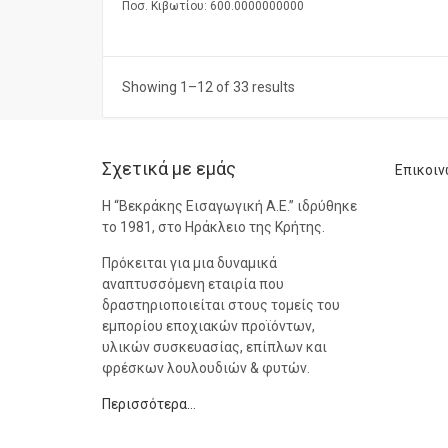
Ποσ. Κιβωτίου: 600.0000000000
Showing 1–12 of 33 results
Σχετικά με εμάς
Επικοιν
Η “Βεκράκης Εισαγωγική Α.Ε.” ιδρύθηκε
το 1981, στο Ηράκλειο της Κρήτης.
Πρόκειται για μια δυναμικά
αναπτυσσόμενη εταιρία που
δραστηριοποιείται στους τομείς του
εμπορίου εποχιακών προϊόντων,
υλικών συσκευασίας, επίπλων και
φρέσκων λουλουδιών & φυτών.
Περισσότερα…