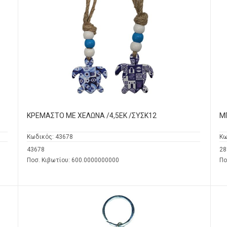
ΚΡΕΜΑΣΤΟ ΜΕ ΧΕΛΩΝΑ /4,5ΕΚ /ΣΥΣΚ12
Μ
Κωδικός:
43678
Κω
43678
28
Ποσ. Κιβωτίου: 600.0000000000
Πο