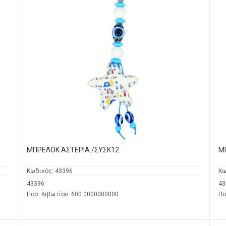
ΜΠΡΕΛΟΚ ΑΣΤΕΡΙA /ΣΥΣΚ12
Μ
Κωδικός:
43396
Κω
43396
43
Ποσ. Κιβωτίου: 600.0000000000
Πο