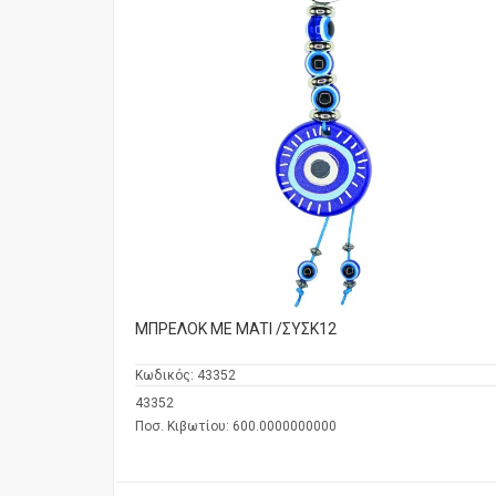
ΜΠΡΕΛΟΚ ME MATI /ΣΥΣΚ12
Κωδικός:
43352
43352
Ποσ. Κιβωτίου: 600.0000000000