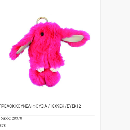
ΠΡΕΛΟΚ ΚΟΥΝΕΛΙ ΦΟΥΞΙΑ /18Χ9ΕΚ /ΣΥΣΚ12
δικός:
28378
378